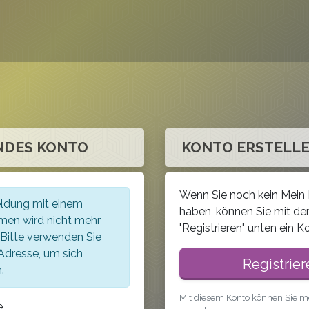
NDES KONTO
KONTO ERSTELL
Wenn Sie noch kein Mein
ldung mit einem
haben, können Sie mit der
men wird nicht mehr
"Registrieren" unten ein K
 Bitte verwenden Sie
-Adresse, um sich
Registrier
.
Mit diesem Konto können Sie me
e