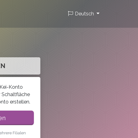
Deutsch
EN
 Kei-Konto
 Schaltfläche
onto erstellen.
en
hrere Filialen