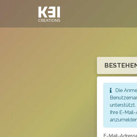
BESTEHE
Die Anme
Benutzerna
unterstützt.
Ihre E-Mail
anzumelden
E-Mail-Adress